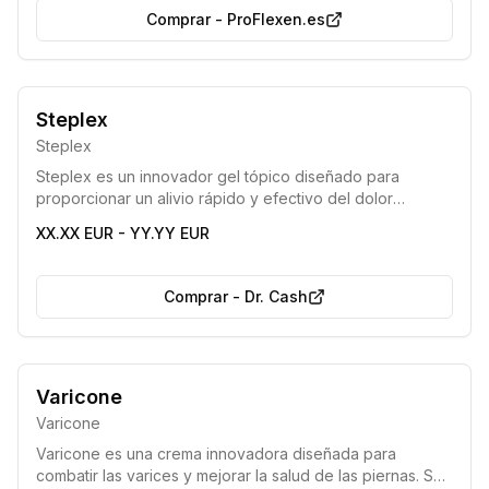
mayor libertad de movimiento para disfrutar plenamente
Comprar
-
ProFlexen.es
de la vida.
Steplex
Steplex
Steplex es un innovador gel tópico diseñado para
proporcionar un alivio rápido y efectivo del dolor
articular, reducir la inflamación y restaurar la movilidad. Su
XX.XX EUR - YY.YY EUR
fórmula única, rica en ingredientes naturales, actúa
directamente en la zona afectada para mejorar la función
y el bienestar de las articulaciones.
Comprar
-
Dr. Cash
Varicone
Varicone
Varicone es una crema innovadora diseñada para
combatir las varices y mejorar la salud de las piernas. Su