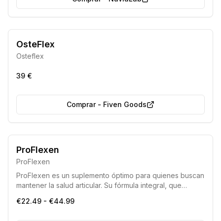
OsteFlex
Osteflex
39 €
Comprar
-
Fiven Goods
ProFlexen
ProFlexen
ProFlexen es un suplemento óptimo para quienes buscan
mantener la salud articular. Su fórmula integral, que
incluye el colágeno tipo II no desnaturalizado patentado
€22.49 - €44.99
UC-II® (respaldado por estudios clínicos), contribuye
eficazmente al bienestar del cartílago y promueve una