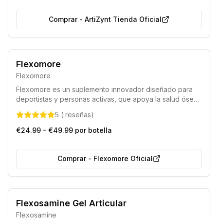
Comprar
-
ArtiZynt Tienda Oficial
Formulación innovadora con componentes naturales
Flexomore
Preferido por deportistas y atletas
Flexomore
Flexomore es un suplemento innovador diseñado para
deportistas y personas activas, que apoya la salud ósea
y articular, promoviendo el movimiento libre y cómodo.
5
(
reseñas
)
Ayuda a mejorar la flexibilidad, previene la rigidez
matutina y optimiza la recuperación física, permitiendo
€24.99 - €49.99 por botella
entrenar sin limitaciones.
Comprar
-
Flexomore Oficial
Producto 100% Natural
Alta Calidad Garantizada
Flexosamine Gel Articular
Flexosamine