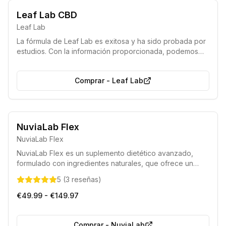
Leaf Lab CBD
Leaf Lab
La fórmula de Leaf Lab es exitosa y ha sido probada por
estudios. Con la información proporcionada, podemos
diseñar un paquete adaptado a sus necesidades y
objetivos para el uso de CBD.
Comprar
-
Leaf Lab
NuviaLab Flex
NuviaLab Flex
NuviaLab Flex es un suplemento dietético avanzado,
formulado con ingredientes naturales, que ofrece un
apoyo integral para la salud de las articulaciones y los
5
(
3
reseñas
)
huesos. Su composición única favorece la flexibilidad
articular, contribuye a mitigar las molestias y promueve la
€49.99 - €149.97
producción de colágeno y tejido conectivo.
Comprar
-
NuviaLab