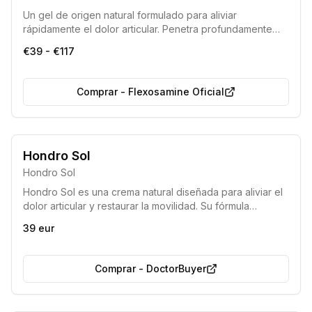
Un gel de origen natural formulado para aliviar
rápidamente el dolor articular. Penetra profundamente
para actuar en la raíz de la molestia, ofreciendo un alivio
€39 - €117
eficaz en solo unos minutos.
Comprar
-
Flexosamine Oficial
Hondro Sol
Hondro Sol
Hondro Sol es una crema natural diseñada para aliviar el
dolor articular y restaurar la movilidad. Su fórmula
avanzada, desarrollada en Europa, combina potentes
39 eur
ingredientes para ofrecer una solución integral contra las
molestias y la inflamación de las articulaciones,
devolviendo la fuerza de la naturaleza para proteger su
Comprar
-
DoctorBuyer
bienestar.