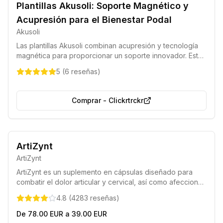
Plantillas Akusoli: Soporte Magnético y
Acupresión para el Bienestar Podal
Akusoli
Las plantillas Akusoli combinan acupresión y tecnología
magnética para proporcionar un soporte innovador. Están
diseñadas para reducir la presión, aliviar el dolor y la
5
(
6
reseñas
)
fatiga en los pies, asegurando una comodidad
prolongada durante las actividades diarias.
Comprar
-
Clickrtrckr
Entrega rápida en 48 horas
ArtiZynt
Pago disponible contra reembolso
ArtiZynt
ArtiZynt es un suplemento en cápsulas diseñado para
combatir el dolor articular y cervical, así como afecciones
como la artritis y la artrosis, ayudando a recuperar el
4.8
(
4283
reseñas
)
bienestar físico y la movilidad diaria.
De 78.00 EUR a 39.00 EUR